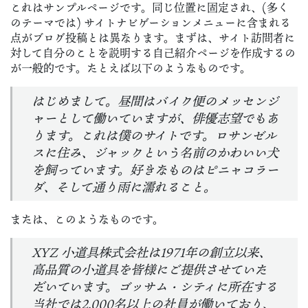
これはサンプルページです。同じ位置に固定され、(多く
のテーマでは) サイトナビゲーションメニューに含まれる
点がブログ投稿とは異なります。まずは、サイト訪問者に
対して自分のことを説明する自己紹介ページを作成するの
が一般的です。たとえば以下のようなものです。
はじめまして。昼間はバイク便のメッセンジ
ャーとして働いていますが、俳優志望でもあ
ります。これは僕のサイトです。ロサンゼル
スに住み、ジャックという名前のかわいい犬
を飼っています。好きなものはピニャコラー
ダ、そして通り雨に濡れること。
または、このようなものです。
XYZ 小道具株式会社は1971年の創立以来、
高品質の小道具を皆様にご提供させていた
だいています。ゴッサム・シティに所在する
当社では2,000名以上の社員が働いており、